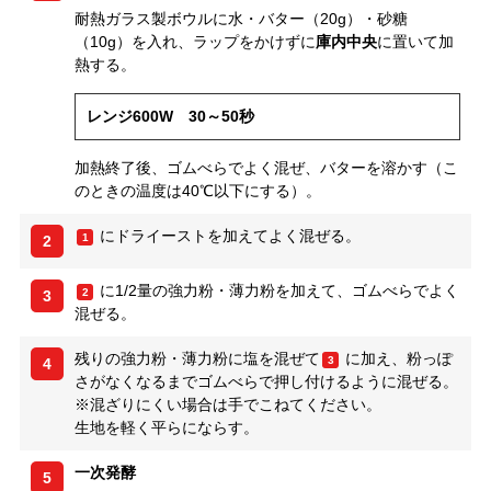
耐熱ガラス製ボウルに水・バター（20g）・砂糖
（10g）を入れ、ラップをかけずに
庫内中央
に置いて加
熱する。
レンジ600W 30～50秒
加熱終了後、ゴムべらでよく混ぜ、バターを溶かす（こ
のときの温度は40℃以下にする）。
にドライーストを加えてよく混ぜる。
1
2
に1/2量の強力粉・薄力粉を加えて、ゴムべらでよく
2
3
混ぜる。
残りの強力粉・薄力粉に塩を混ぜて
に加え、粉っぽ
3
4
さがなくなるまでゴムべらで押し付けるように混ぜる。
※混ざりにくい場合は手でこねてください。
生地を軽く平らにならす。
一次発酵
5