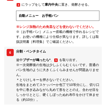
にラップをして
庫内中央
に置き、発酵させる。
4
自動メニュー お手軽パン
※レンジ加熱のため角皿などを使わないでください。
※［お手軽パン］メニュー搭載の機種で作れるレシピで
す。お使いの機種により仕様が異なります。詳しくは取
扱説明書［料理集］でご確認ください。
分割・ベンチタイム
6
途中
ブザーが鳴ったら*
、
を取り出す。
5
※一次発酵後の生地は少しふくらむくらいです。普通の
パン生地のように大きくふくらみませんが問題ありませ
ん。
＊とりけしキーを押さないでください。
生地をまとめてスケッパーか包丁で10等分にし、切り口
を中に巻き込みながら丸めて形をととのえ、合わせ目を
しっかりととじ、硬くしぼったぬれ布巾をかけて休ませ
る（約10分）。