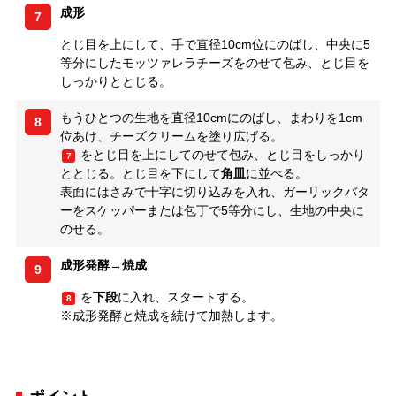
成形
7
とじ目を上にして、手で直径10cm位にのばし、中央に5
等分にしたモッツァレラチーズをのせて包み、とじ目を
しっかりととじる。
もうひとつの生地を直径10cmにのばし、まわりを1cm
8
位あけ、チーズクリームを塗り広げる。
をとじ目を上にしてのせて包み、とじ目をしっかり
7
ととじる。とじ目を下にして
角皿
に並べる。
表面にはさみで十字に切り込みを入れ、ガーリックバタ
ーをスケッパーまたは包丁で5等分にし、生地の中央に
のせる。
成形発酵→焼成
9
を
下段
に入れ、スタートする。
8
※成形発酵と焼成を続けて加熱します。