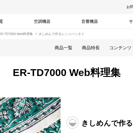
お
電
空調機器
音響機器
サ
ER-TD7000 Web料理集
きしめんで作るレンジパッタイ
商品一覧
商品特長
コンテンツ
ER-TD7000 Web料理集
きしめんで作