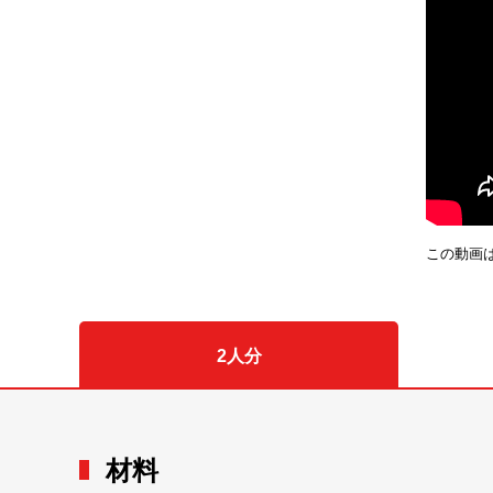
この動画
2人分
材料