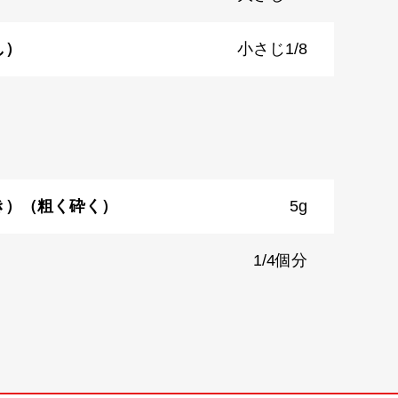
し）
小さじ1/8
き）（粗く砕く）
5g
）
1/4個分