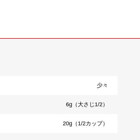
少々
6g（大さじ1/2）
20g（1/2カップ）