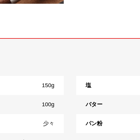
150g
塩
100g
バター
少々
パン粉