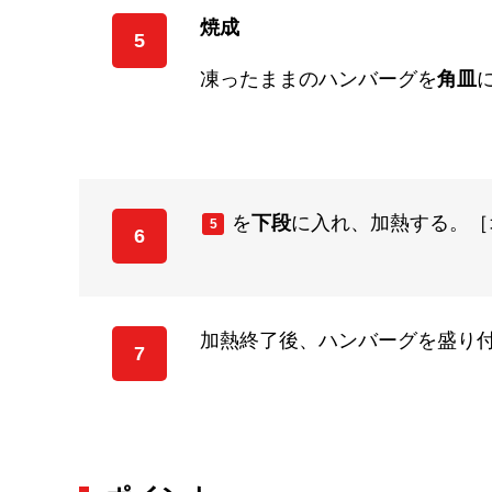
焼成
5
凍ったままのハンバーグを
角皿
を
下段
に入れ、加熱する。［オ
5
6
加熱終了後、ハンバーグを盛り
7