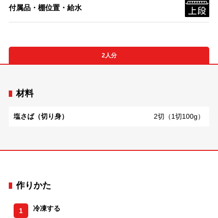
付属品・棚位置・給水
2人分
材料
塩さば（切り身）
2切（1切100g）
作りかた
冷凍する
1