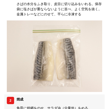
さばの水分をふき取り、皮目に切り込みをいれる。保存
袋に塩さばが重ならないように並べ、よく空気を抜く。
金属トレーなどにのせて、平らに冷凍する
焼成
2
角皿に焼網をのせ、サラダ油（分量外）をぬる。