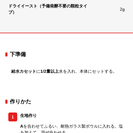
ドライイースト（予備発酵不要の顆粒タイ
2g
プ）
下準備
給水カセット
に
1/2量以上
水を入れ、本体にセットする。
作りかた
生地作り
1
A
を合わせてふるい、耐熱ガラス製ボウルに入れる。塩
を加えて、混ぜ合わせる。