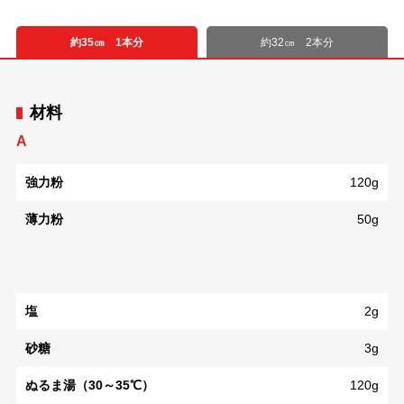
約35㎝ 1本分
約32㎝ 2本分
材料
A
強力粉
120g
薄力粉
50g
塩
2g
砂糖
3g
ぬるま湯（30～35℃）
120g