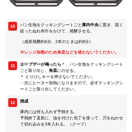
パン生地をクッキングシートごと
庫内中央
に置き、固く
10
絞ったぬれ布巾をかけて、発酵させる。
（成形発酵約6分、2本のときは約8分）
※レンジ加熱のため角皿などを使わないでください。
途中
ブザーが鳴ったら
＊、パン生地をクッキングシート
11
ごと取り出し、
角皿
にのせる。
＊ とりけしキーを押さないでください。
・次にヒーター加熱になりますので、必ずクッキングシ
ートごと取り出してください。
焼成
12
庫内には何も入れず予熱する。
予熱終了直前に、油を付けた包丁を使って、刃をねかせ
て切れ込みを3本入れる。（クープ）