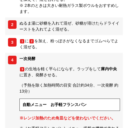
※ 2本のときは大きい耐熱ガラス製ボウルをおすすめし
ます。
ぬるま湯に砂糖を入れて混ぜ、砂糖が溶けたらドライイ
2
ーストを入れてよく混ぜる。
に
を加え、粉っぽさがなくなるまでゴムべらでよ
1
2
3
く混ぜる。
一次発酵
4
の生地を軽く平らにならす。ラップをして
庫内中央
3
に置き、発酵させる。
（予熱を除く加熱時間の目安 合計約34分、一次発酵 約
13分）
自動メニュー お手軽フランスパン
※レンジ加熱のため角皿などを使わないでください。