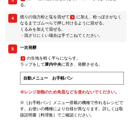
3
る。
残りの強力粉と塩を混ぜて
に加え、粉っぽさがなく
3
4
なるまでゴムべらで押し付けるように混ぜる。
くるみを加えて混ぜる。
・混ざりにくい場合は手でこねてください。
一次発酵
5
の生地を軽く平らにならす。
4
ラップをして
庫内中央
に置き、発酵させる。
自動メニュー お手軽パン
※レンジ加熱のため角皿などを使わないでください。
※［お手軽パン］メニュー搭載の機種で作れるレシピで
す。お使いの機種により仕様が異なります。詳しくは取
扱説明書［料理集］でご確認ください。