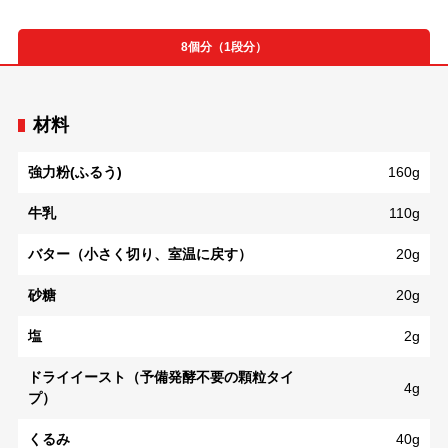
8個分（1段分）
材料
強力粉(ふるう)
160g
牛乳
110g
バター（小さく切り、室温に戻す）
20g
砂糖
20g
塩
2g
ドライイースト（予備発酵不要の顆粒タイ
4g
プ）
くるみ
40g