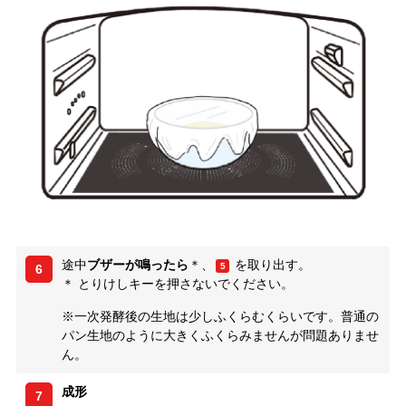
途中
ブザーが鳴ったら
＊、
を取り出す。
5
6
＊ とりけしキーを押さないでください。
※一次発酵後の生地は少しふくらむくらいです。普通の
パン生地のように大きくふくらみませんが問題ありませ
ん。
成形
7