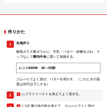
作りかた
生地作り
1
耐熱ガラス製ボウルに、牛乳・バター・砂糖を入れ、ラ
ップなしで
庫内中央
に置いて加熱する。
レンジ600W 30～50秒
ゴムべらでよく混ぜ、バターを溶かす。（このときの温
度は40℃以下にする）
にドライイーストを加えてよく混ぜる。
1
2
に1/2 量の強力粉を加えて、ゴムべらでよく混ぜ
2