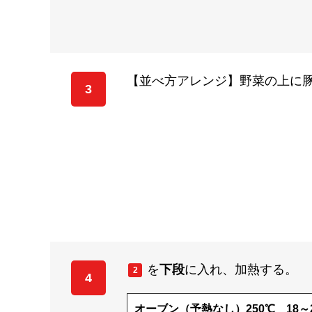
【並べ方アレンジ】野菜の上に
3
を
下段
に入れ、加熱する。
2
4
オーブン（予熱なし）250℃ 18～