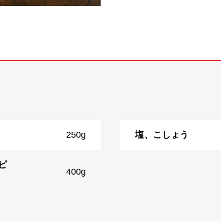
250g
塩、こしょう
ピ
400g