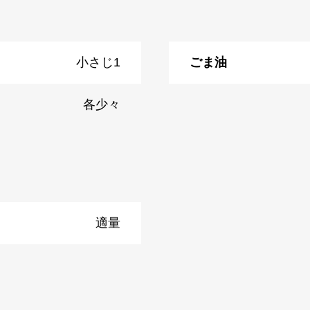
小さじ1
ごま油
各少々
適量