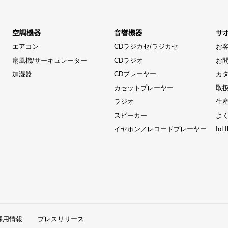
空調機器
音響機器
サ
エアコン
CDラジカセ/ラジカセ
お
扇風機/サーキュレーター
CDラジオ
お
加湿器
CDプレーヤー
カ
カセットプレーヤー
取
ラジオ
生
スピーカー
よ
イヤホン／レコードプレーヤー
Io
採用情報
プレスリリース