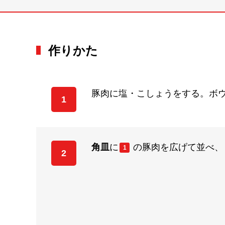
作りかた
豚肉に塩・こしょうをする。ボ
1
角皿
に
の豚肉を広げて並べ、
1
2