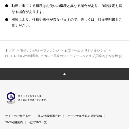
動画に出てくる機種はお使いの機種と異なる場合があり、加熱設定も異
なる場合があります。
機種により、仕様や操作が異なりますので、詳しくは、取扱説明書をご
覧ください。
トップ
電子レンジ/オーブンレンジ
石窯ドーム オリジナルレシピ
ER-TD7000 Web料理集
カレー風味のジューシースペアリブ(石窯おまかせ焼き)
東芝ライフスタイルは、
適正表示を推進しています。
サイトのご利用条件
個人情報保護方針
パーソナル情報の外部送信
SNS利用規約
公式SNS一覧