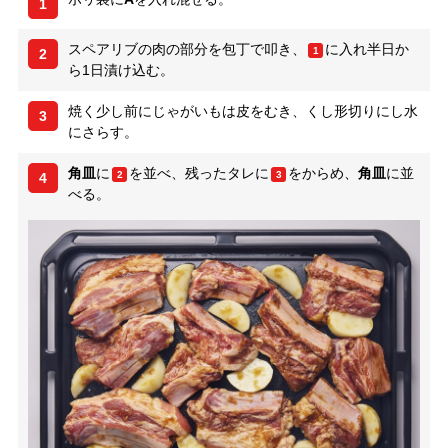
1
スペアリブの肉の部分を包丁で叩き、
に入れ半日か
1
2
ら1日漬け込む。
焼く少し前にじゃがいもは皮をむき、くし形切りにし水
3
にさらす。
角皿
に
を並べ、残ったタレに
をからめ、
角皿
に並
2
3
4
べる。