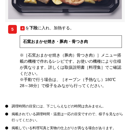
を
下段
に入れ、加熱する。
4
5
石窯おまかせ焼き・豚肉・骨つき肉
※［石窯おまかせ焼き（豚肉）骨つき肉）］メニュー搭
載の機種で作れるレシピです。お使いの機種により仕様
が異なります。詳しくは取扱説明書［料理集］でご確認
ください。
※手動で行う場合は、［オーブン（予熱なし）180℃
28～38分］で様子をみながら行ってください。
調理時間の目安には、下ごしらえなどの時間は含みません。
掲載されている調理時間・温度は一応の目安ですので、様子を見ながら
行ってください。
掲載している料理写真と実物の仕上がりが異なる場合があります。