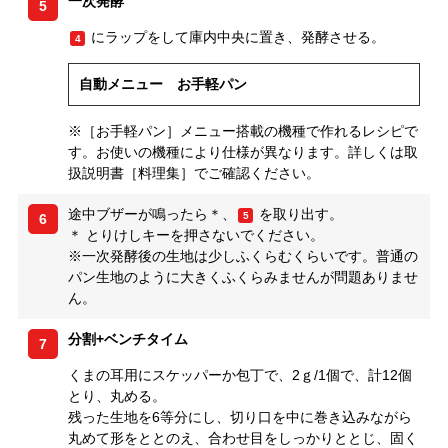
一次発酵
5
にラップをして庫内中央に置き、発酵させる。
4
自動メニュー お手軽パン
※［お手軽パン］メニュー搭載の機種で作れるレシピで
す。お使いの機種により仕様が異なります。詳しくは取
扱説明書［料理集］でご確認ください。
途中ブザーが鳴ったら＊、
を取り出す。
5
6
＊ とりけしキーを押さないでください。
※一次発酵後の生地は少しふくらむくらいです。普通の
パン生地のように大きくふくらみませんが問題ありませ
ん。
分割+ベンチタイム
7
くまの耳用にスケッパーか包丁で、2ｇ/1個で、計12個
とり、丸める。
残った生地を6等分にし、切り口を中に巻き込みながら
丸めて形をととのえ、合わせ目をしっかりととじ、固く