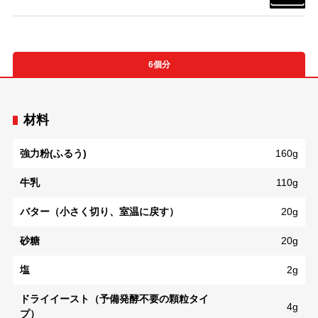
6個分
材料
強力粉(ふるう)
160g
牛乳
110g
バター（小さく切り、室温に戻す）
20g
砂糖
20g
塩
2g
ドライイースト（予備発酵不要の顆粒タイ
4g
プ）