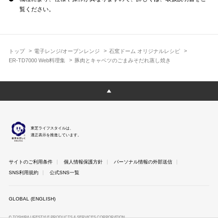
覧ください。
トップ
電子レンジ/オーブンレンジ
石窯ドーム オリジナルレシピ
ER-TD7000 Web料理集
豚肉とキャベツのごまみそだれ蒸し焼き
東芝ライフスタイルは、
適正表示を推進しています。
サイトのご利用条件
個人情報保護方針
パーソナル情報の外部送信
SNS利用規約
公式SNS一覧
GLOBAL (ENGLISH)
© TOSHIBA LIFESTYLE PRODUCTS & SERVICES CORPORATION