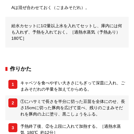
Aは混ぜ合わせておく（ごまみそだれ）。
給水カセットに1/2量以上水を入れてセットし、庫内には何
も入れず、予熱を入れておく。［過熱水蒸気（予熱あり）
180℃］
作りかた
キャベツを食べやすい大きさにちぎって深皿に入れ、ご
1
まみそだれの半量を加えてからめる。
①にハサミで長さを半分に切った豆苗を全体にのせ、長
2
さ15cmに切った豚肉を広げて並べ、残りのごまみそだ
れを豚肉の上に塗り、黒こしょうをふる。
予熱終了後、②を上段に入れて加熱する。［過熱水蒸
3
気 180℃ 約12分］