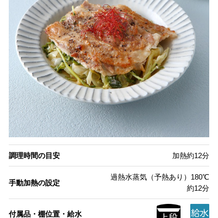
調理時間の目安
加熱約12分
過熱水蒸気（予熱あり）180℃
手動加熱の設定
約12分
付属品・棚位置・給水