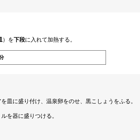
皿
）を
下段
に入れて加熱する。
分
アを皿に盛り付け、温泉卵をのせ、黒こしょうをふる。
リルを器に盛りつける。