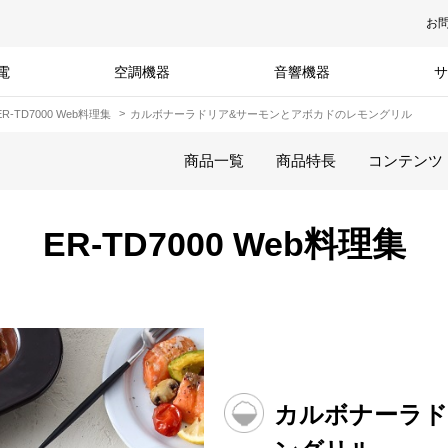
お
電
空調機器
音響機器
サ
ER-TD7000 Web料理集
カルボナーラドリア&サーモンとアボカドのレモングリル
商品一覧
商品特長
コンテンツ
ER-TD7000 Web料理集
カルボナーラド