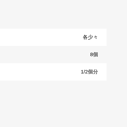
各少々
8個
）
1/2個分