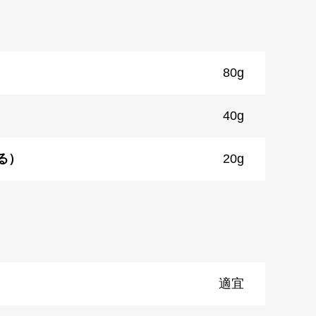
80g
40g
る）
20g
適宜