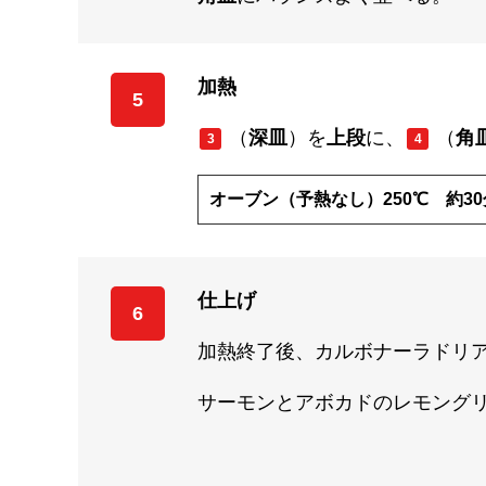
加熱
5
（
深皿
）を
上段
に、
（
角
3
4
オーブン（予熱なし）250℃ 約30
仕上げ
6
加熱終了後、カルボナーラドリ
サーモンとアボカドのレモング