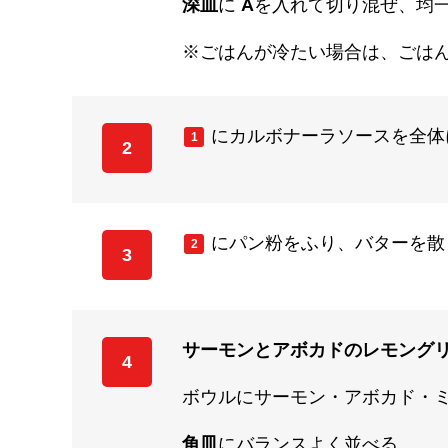
深皿
に
A
を入れて切り混ぜ、均
※ごはんが冷たい場合は、ごは
にカルボナーラソースを全体
1
2
にパン粉をふり、バターを散
2
3
サーモンとアボカドのレモング
4
ボウルにサーモン・アボカド・
角皿
にバランスよく並べる。