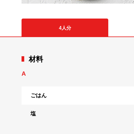
4人分
材料
A
ごはん
塩