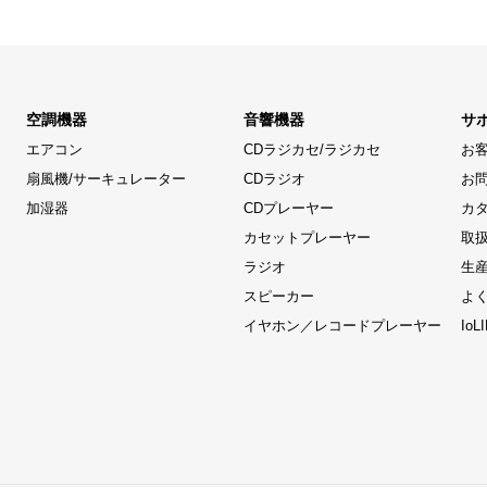
空調機器
音響機器
サ
エアコン
CDラジカセ/ラジカセ
お
扇風機/サーキュレーター
CDラジオ
お
加湿器
CDプレーヤー
カ
カセットプレーヤー
取
ラジオ
生
スピーカー
よ
イヤホン／レコードプレーヤー
Io