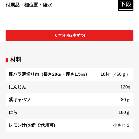
付属品・棚位置・給水
６本分(各2本ずつ)
材料
豚バラ薄切り肉（長さ28㎝・厚さ1.5㎜）
18枚（450ｇ）
にんじん
120g
紫キャベツ
80ｇ
にら
180ｇ
レモン汁(お酢で代用可)
小さじ１