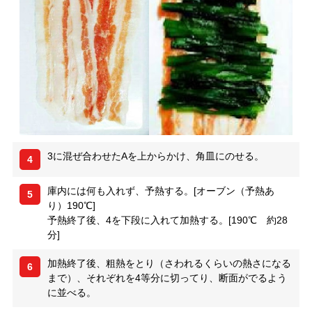
3に混ぜ合わせたAを上からかけ、角皿にのせる。
4
庫内には何も入れず、予熱する。[オーブン（予熱あ
5
り）190℃]
予熱終了後、4を下段に入れて加熱する。[190℃ 約28
分]
加熱終了後、粗熱をとり（さわれるくらいの熱さになる
6
まで）、それぞれを4等分に切ってり、断面がでるよう
に並べる。