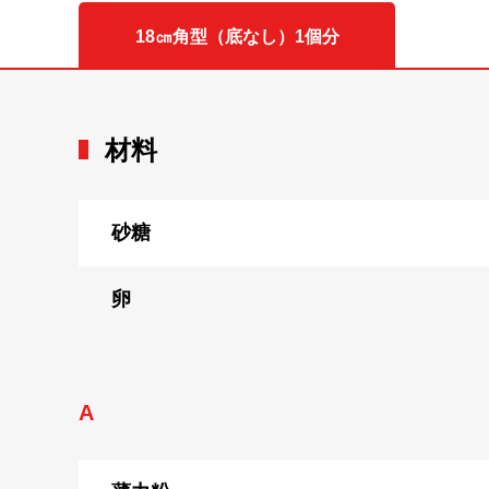
18㎝角型（底なし）1個分
材料
砂糖
卵
A