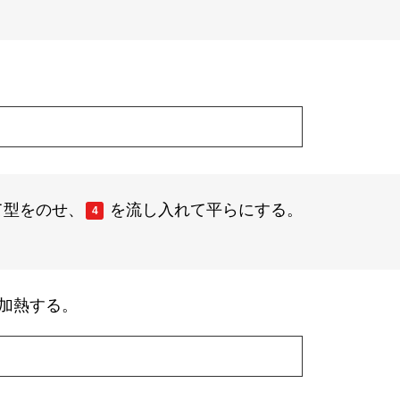
。
て型をのせ、
を流し入れて平らにする。
4
加熱する。