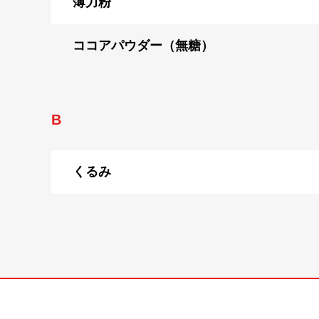
薄力粉
ココアパウダー（無糖）
B
くるみ