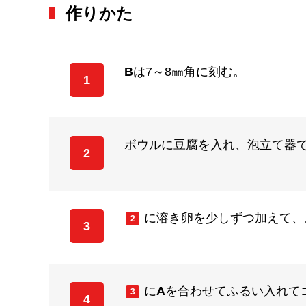
作りかた
B
は7～8㎜角に刻む。
1
ボウルに豆腐を入れ、泡立て器
2
に溶き卵を少しずつ加えて、
2
3
に
A
を合わせてふるい入れて
3
4