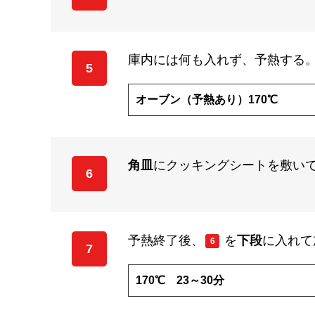
庫内には何も入れず、予熱する
5
オーブン（予熱あり）170℃
角皿
にクッキングシートを敷い
6
予熱終了後、
を
下段
に入れて
6
7
170℃ 23～30分