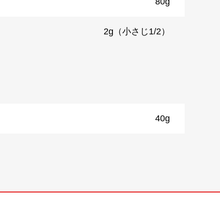
80g
2g（小さじ1/2）
40g