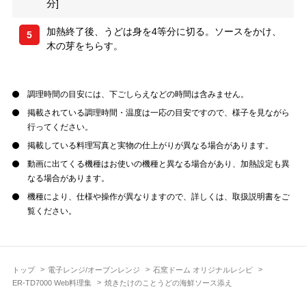
分]
加熱終了後、うどは身を4等分に切る。ソースをかけ、
5
木の芽をちらす。
調理時間の目安には、下ごしらえなどの時間は含みません。
掲載されている調理時間・温度は一応の目安ですので、様子を見ながら
行ってください。
掲載している料理写真と実物の仕上がりが異なる場合があります。
動画に出てくる機種はお使いの機種と異なる場合があり、加熱設定も異
なる場合があります。
機種により、仕様や操作が異なりますので、詳しくは、取扱説明書をご
覧ください。
トップ
電子レンジ/オーブンレンジ
石窯ドーム オリジナルレシピ
ER-TD7000 Web料理集
焼きたけのことうどの海鮮ソース添え