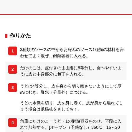
作りかた
3種類のソースの中からお好みのソース1種類の材料を合
1
わせてよく混ぜ、耐熱容器に入れる。
たけのこは、皮付きのまま縦に8等分し、食べやすいよ
2
うに皮と中身部分に包丁を入れる。
うどは4等分し、皮を身から切り離さないようにして厚
3
めにむき、酢水（分量外）につける。
うどの水気を切り、皮を身に巻く。皮が身から離れてし
まう場合は爪楊枝をさしておく。
角皿にたけのこ・うど・1の耐熱容器をのせ、下段に入
4
れて加熱する。[オーブン（予熱なし）350℃ 15～20