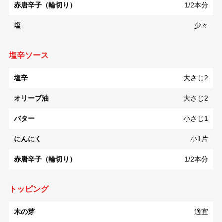
赤唐辛子（輪切り）
1/2本分
塩
少々
塩辛ソース
塩辛
大さじ2
オリーブ油
大さじ2
バター
小さじ1
にんにく
小1片
赤唐辛子（輪切り）
1/2本分
トッピング
木の芽
適宜