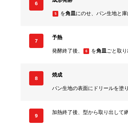
成形発酵
6
を
角皿
にのせ、パン生地と庫
5
予熱
7
発酵終了後、
を
角皿
ごと取り
6
焼成
8
パン生地の表面にドリールを塗
加熱終了後、型から取り出して
9