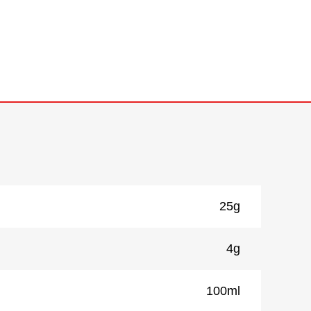
25g
4g
100ml