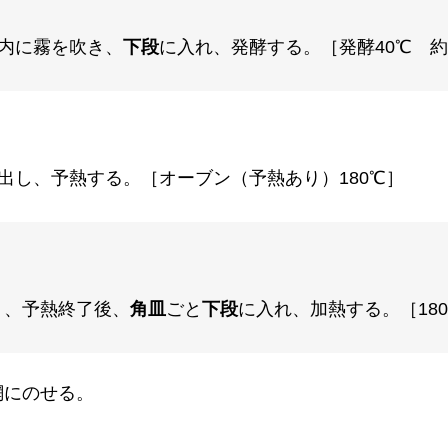
内に霧を吹き、
下段
に入れ、発酵する。［発酵40℃ 約
出し、予熱する。［オーブン（予熱あり）180℃］
り、予熱終了後、
角皿
ごと
下段
に入れ、加熱する。［180
網にのせる。