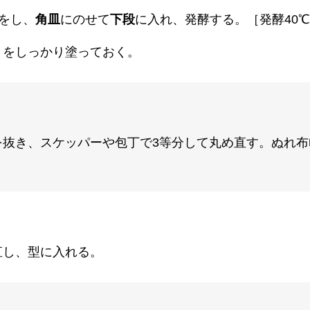
をし、
角皿
にのせて
下段
に入れ、発酵する。［発酵40℃
）をしっかり塗っておく。
抜き、スケッパーや包丁で3等分して丸め直す。ぬれ布
直し、型に入れる。