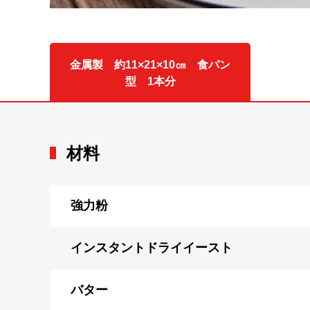
金属製 約11×21×10㎝ 食パン
型 1本分
材料
強力粉
インスタントドライイースト
バター