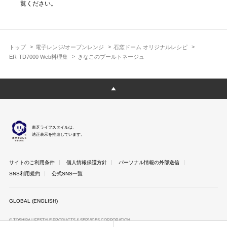
覧ください。
トップ
電子レンジ/オーブンレンジ
石窯ドーム オリジナルレシピ
ER-TD7000 Web料理集
きなこのブールトネージュ
東芝ライフスタイルは、
適正表示を推進しています。
サイトのご利用条件
個人情報保護方針
パーソナル情報の外部送信
SNS利用規約
公式SNS一覧
GLOBAL (ENGLISH)
© TOSHIBA LIFESTYLE PRODUCTS & SERVICES CORPORATION