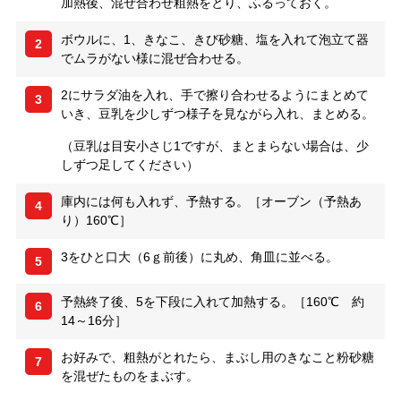
加熱後、混ぜ合わせ粗熱をとり、ふるっておく。
ボウルに、1、きなこ、きび砂糖、塩を入れて泡立て器
2
でムラがない様に混ぜ合わせる。
2にサラダ油を入れ、手で擦り合わせるようにまとめて
3
いき、豆乳を少しずつ様子を見ながら入れ、まとめる。
（豆乳は目安小さじ1ですが、まとまらない場合は、少
しずつ足してください）
庫内には何も入れず、予熱する。［オーブン（予熱あ
4
り）160℃］
3をひと口大（6ｇ前後）に丸め、角皿に並べる。
5
予熱終了後、5を下段に入れて加熱する。［160℃ 約
6
14～16分］
お好みで、粗熱がとれたら、まぶし用のきなこと粉砂糖
7
を混ぜたものをまぶす。