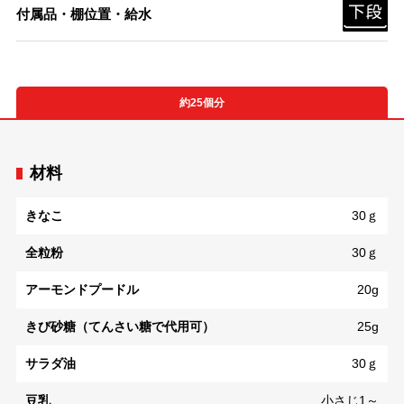
付属品・棚位置・給水
約25個分
材料
きなこ
30ｇ
全粒粉
30ｇ
アーモンドプードル
20g
きび砂糖（てんさい糖で代用可）
25g
サラダ油
30ｇ
豆乳
小さじ1～