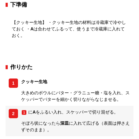
下準備
【クッキー生地】 ・クッキー生地の材料は冷蔵庫で冷やし
ておく ・
A
は合わせてふるって、使うまで冷蔵庫に入れて
おく。
作りかた
クッキー生地
1
大きめのボウルにバター・グラニュー糖・塩を入れ、ス
ケッパーでバターを細かく切りながらなじませる。
に
A
をふるい入れ、スケッパーで切り混ぜる。
1
2
そぼろ状になったら
深皿
に入れて広げる（表面は押さえ
ずそのまま）。