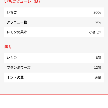
いちごピューレ（B）
いちご
200g
グラニュー糖
20g
レモンの果汁
小さじ2
飾り
いちご
6個
フランボワーズ
12個
ミントの葉
適量