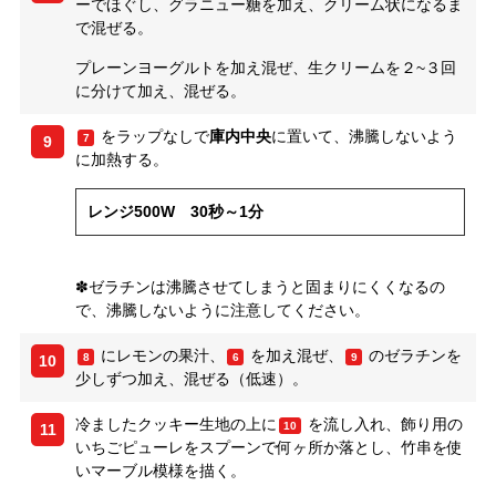
ーでほぐし、グラニュー糖を加え、クリーム状になるま
で混ぜる。
プレーンヨーグルトを加え混ぜ、生クリームを２~３回
に分けて加え、混ぜる。
をラップなしで
庫内中央
に置いて、沸騰しないよう
7
9
に加熱する。
レンジ500W 30秒～1分
✽ゼラチンは沸騰させてしまうと固まりにくくなるの
で、沸騰しないように注意してください。
にレモンの果汁、
を加え混ぜ、
のゼラチンを
8
6
9
10
少しずつ加え、混ぜる（低速）。
冷ましたクッキー生地の上に
を流し入れ、飾り用の
10
11
いちごピューレをスプーンで何ヶ所か落とし、竹串を使
いマーブル模様を描く。