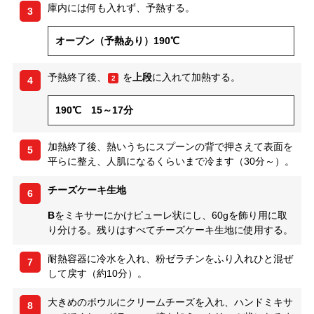
庫内には何も入れず、予熱する。
3
オーブン（予熱あり）190℃
予熱終了後、
を
上段
に入れて加熱する。
2
4
190℃ 15～17分
加熱終了後、熱いうちにスプーンの背で押さえて表面を
5
平らに整え、人肌になるくらいまで冷ます（30分～）。
チーズケーキ生地
6
B
をミキサーにかけピューレ状にし、60gを飾り用に取
り分ける。残りはすべてチーズケーキ生地に使用する。
耐熱容器に冷水を入れ、粉ゼラチンをふり入れひと混ぜ
7
して戻す（約10分）。
大きめのボウルにクリームチーズを入れ、ハンドミキサ
8