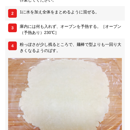
作業してください。
1に水を加え全体をまとめるように混ぜる。
2
庫内には何も入れず、オーブンを予熱する。［オーブン
3
（予熱あり）230℃］
粉っぽさが少し残るところで、麺棒で型よりも一回り大
4
きくなるようのばす。