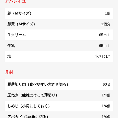
アパレイユ
卵（Ｍサイズ）
1個
卵黄（Ｍサイズ）
1個分
生クリーム
65ｍｌ
牛乳
65ｍｌ
塩
小さじ1/4
具材
豚薄切り肉（食べやすい大きさ切る）
60ｇ
玉ねぎ（繊維にそって薄切り）
1/4個
しめじ（小房にしておく）
1/4個
アボカド（1㎝角に切る）
1/4個