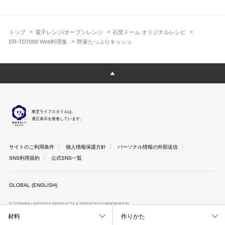
トップ
電子レンジ/オーブンレンジ
石窯ドーム オリジナルレシピ
ER-TD7000 Web料理集
野菜たっぷりキッシュ
東芝ライフスタイルは、
適正表示を推進しています。
サイトのご利用条件
個人情報保護方針
パーソナル情報の外部送信
SNS利用規約
公式SNS一覧
GLOBAL (ENGLISH)
© TOSHIBA LIFESTYLE PRODUCTS & SERVICES CORPORATION
材料
作りかた