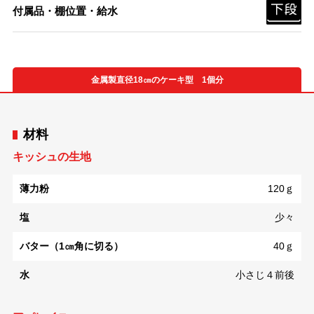
付属品・棚位置・給水
金属製直径18㎝のケーキ型 1個分
材料
キッシュの生地
薄力粉
120ｇ
塩
少々
バター（1㎝角に切る）
40ｇ
水
小さじ４前後