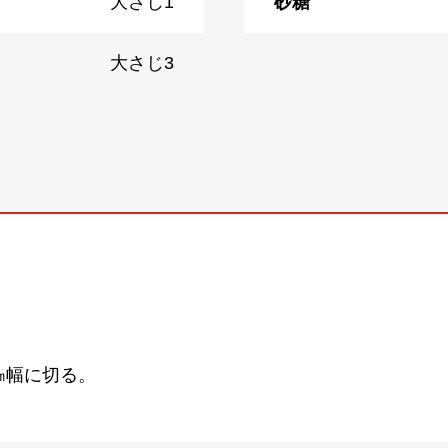
大さじ1
砂糖
大さじ3
㎝幅に切る。