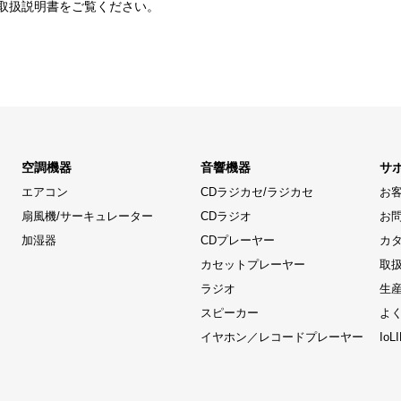
取扱説明書をご覧ください。
空調機器
音響機器
サ
エアコン
CDラジカセ/ラジカセ
お
扇風機/サーキュレーター
CDラジオ
お
加湿器
CDプレーヤー
カ
カセットプレーヤー
取
ラジオ
生
スピーカー
よ
イヤホン／レコードプレーヤー
Io