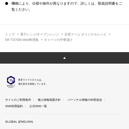
機種により、仕様や操作が異なりますので、詳しくは、取扱説明書をご
覧ください。
トップ
電子レンジ/オーブンレンジ
石窯ドーム オリジナルレシピ
ER-TD7000 Web料理集
キャベツの中華漬け
東芝ライフスタイルは、
適正表示を推進しています。
サイトのご利用条件
個人情報保護方針
パーソナル情報の外部送信
SNS利用規約
公式SNS一覧
GLOBAL (ENGLISH)