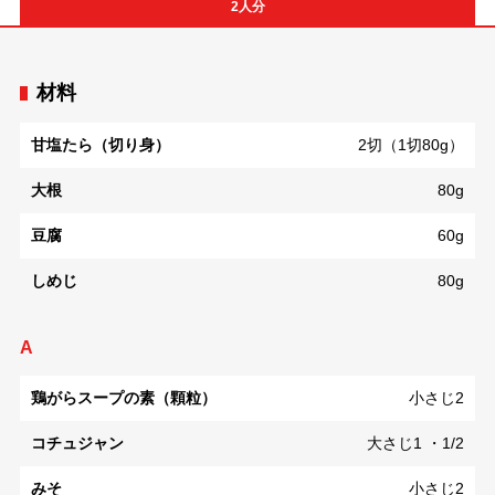
2人分
材料
甘塩たら（切り身）
2切（1切80g）
大根
80g
豆腐
60g
しめじ
80g
A
鶏がらスープの素（顆粒）
小さじ2
コチュジャン
大さじ1 ・1/2
みそ
小さじ2