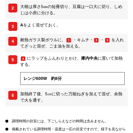
大根は厚さ5㎜の短冊切り、豆腐は一口大に切り、しめ
2
じは小房に分ける。
A
をよく混ぜておく。
3
耐熱ガラス製ボウルに、
・キムチ・
・
を入れ
1
2
3
4
てざっと混ぜ、ごま油を加える。
にラップをふんわりとかけ、
庫内中央
に置いて加熱
4
5
する。
レンジ600W 約8分
加熱終了後、5㎝に切った万能ねぎを加えて混ぜ、余熱
6
で火を通す。
調理時間の目安には、下ごしらえなどの時間は含みません。
掲載されている調理時間・温度は一応の目安ですので、様子を見ながら