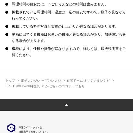
調理時間の目安には、下ごしらえなどの時間は含みません。
掲載されている調理時間・温度は一応の目安ですので、様子を見ながら
行ってください。
掲載している料理写真と実物の仕上がりが異なる場合があります。
動画に出てくる機種はお使いの機種と異なる場合があり、加熱設定も異
なる場合があります。
機種により、仕様や操作が異なりますので、詳しくは、取扱説明書をご
覧ください。
トップ
電子レンジ/オーブンレンジ
石窯ドーム オリジナルレシピ
ER-TD7000 Web料理集
かぼちゃのココナッツもち
東芝ライフスタイルは、
適正表示を推進しています。