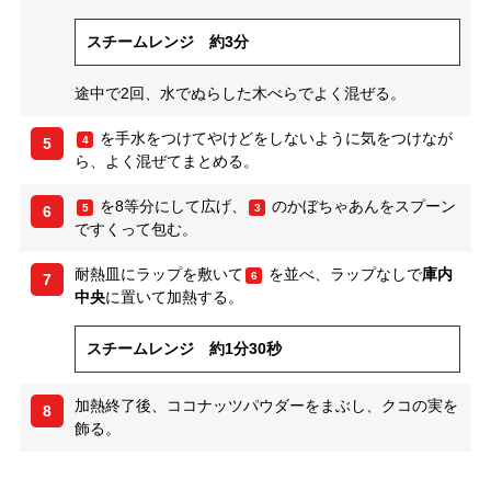
スチームレンジ 約3分
途中で2回、水でぬらした木べらでよく混ぜる。
を手水をつけてやけどをしないように気をつけなが
4
5
ら、よく混ぜてまとめる。
を8等分にして広げ、
のかぼちゃあんをスプーン
5
3
6
ですくって包む。
耐熱皿にラップを敷いて
を並べ、ラップなしで
庫内
6
7
中央
に置いて加熱する。
スチームレンジ 約1分30秒
加熱終了後、ココナッツパウダーをまぶし、クコの実を
8
飾る。