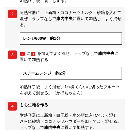
加熱終了後、裏ごしする。
耐熱容器に、上新粉・ココナッツミルク・砂糖を入れて
2
混ぜ、ラップなしで
庫内中央
に置いて加熱し、よく混ぜ
る。
レンジ600W 約1分
に
を加えてよく混ぜ、ラップなしで
庫内中央
に
2
1
3
置いて加熱する。
スチームレンジ 約2分
加熱終了後、よく混ぜ、1㎝角くらいに切ったフルーツ
を加えて混ぜる。（かぼちゃあん）
もち生地を作る
4
耐熱容器に上新粉・白玉粉・水の順に入れてよく混ぜ、
さらに砂糖・ココナッツパウダーを加えてよく混ぜる。
ラップなしで
庫内中央
に置いて加熱する。