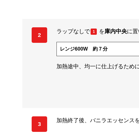
ラップなしで
を
庫内中央
に置
1
2
レンジ600W 約７分
加熱途中、均一に仕上げるために
加熱終了後、バニラエッセンス
3