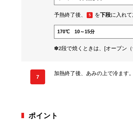
予熱終了後、
を
下段
に入れて
5
170℃ 10～15分
✽2段で焼くときは、[オーブン（予
加熱終了後、あみの上で冷ます
7
ポイント