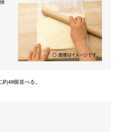
分休
に約48個並べる。