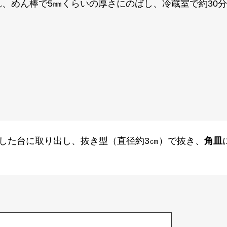
、めん棒で5㎜くらいの厚さにのばし、冷蔵室で約30
した台に取り出し、抜き型（直径約3㎝）で抜き、
角皿
。