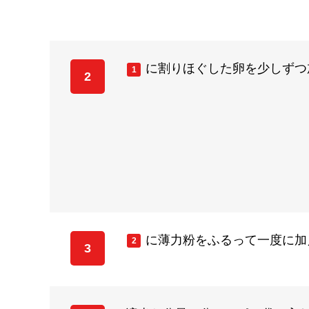
に割りほぐした卵を少しずつ
1
2
に薄力粉をふるって一度に加
2
3