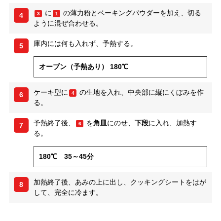
に
の薄力粉とベーキングパウダーを加え、切る
3
1
4
ように混ぜ合わせる。
庫内には何も入れず、予熱する。
5
オーブン（予熱あり） 180℃
ケーキ型に
の生地を入れ、中央部に縦にくぼみを作
4
6
る。
予熱終了後、
を
角皿
にのせ、
下段
に入れ、加熱す
6
7
る。
180℃ 35～45分
加熱終了後、あみの上に出し、クッキングシートをはが
8
して、完全に冷ます。