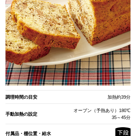
調理時間の目安
加熱約39分
オーブン（予熱あり）180℃
手動加熱の設定
35～45分
付属品・棚位置・給水