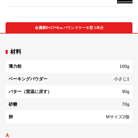
金属製8×17×6㎝ パウンドケーキ型 1本分
材料
薄力粉
100g
ベーキングパウダー
小さじ1
バター（室温に戻す）
90g
砂糖
70g
卵
Mサイズ2個
A