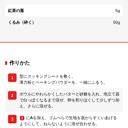
紅茶の葉
5g
くるみ（砕く）
50g
作りかた
型にクッキングシートを敷く。
1
薄力粉とベーキングパウダーを、一緒にふるう。
ボウルにやわらかくしたバターと砂糖を入れ、泡立て器
2
で白っぽくなるまで混ぜ、卵を割りほぐして少しずつ加
え、さらに混ぜる。
に
A
を加え、ゴムべらで生地を底からすくいあげる
2
3
ようにして、ねらないように混ぜ合わせる。