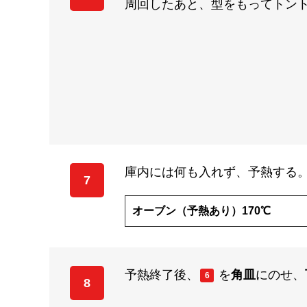
周回したあと、型をもってトント
庫内には何も入れず、予熱する
7
オーブン（予熱あり）170℃
予熱終了後、
を
角皿
にのせ、
6
8