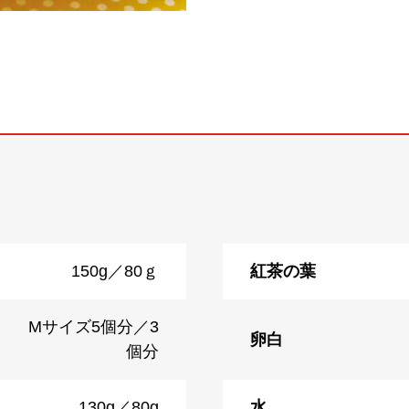
150g／80ｇ
紅茶の葉
Mサイズ5個分／3
卵白
個分
130g／80g
水