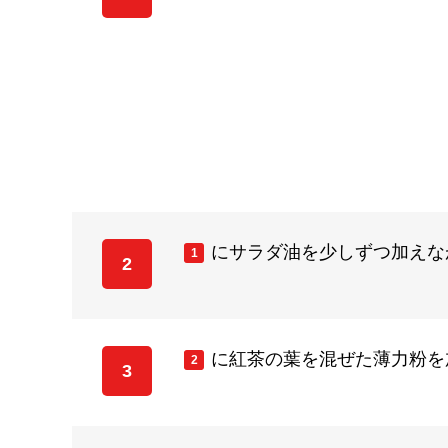
にサラダ油を少しずつ加えな
1
2
に紅茶の葉を混ぜた薄力粉を
2
3