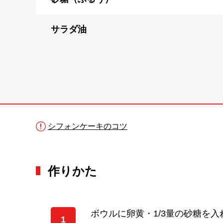
サラダ油
シフォンケーキのコツ
作りかた
ボウルに卵黄・1/3量の砂糖を
1