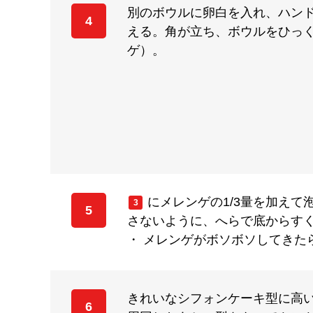
別のボウルに卵白を入れ、ハンド
4
える。角が立ち、ボウルをひっ
ゲ）。
にメレンゲの1/3量を加えて
3
5
さないように、へらで底からす
・ メレンゲがボソボソしてきた
きれいなシフォンケーキ型に高
6