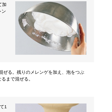
て加
レン
く混ぜる。残りのメレンゲを加え、泡をつぶ
なるまで混ぜる。
て1