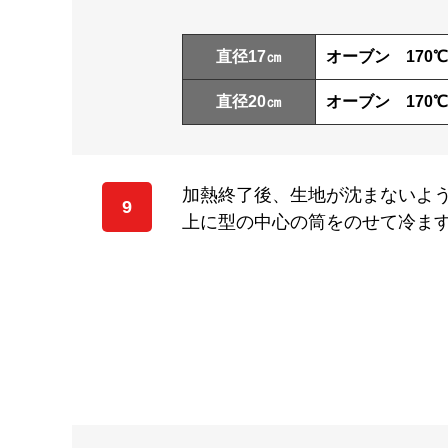
直径17㎝
オーブン 170℃
直径20㎝
オーブン 170℃
加熱終了後、生地が沈まないよ
9
上に型の中心の筒をのせて冷ま