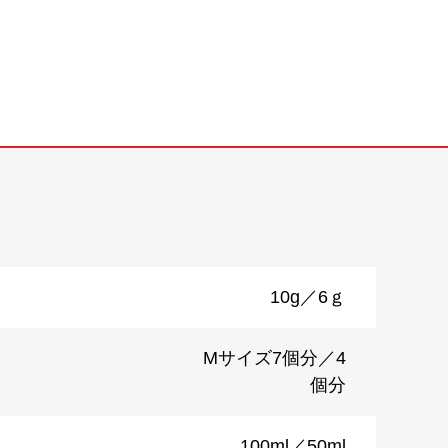
10g／6ｇ
Mサイズ7個分／4
個分
100ml／50ml