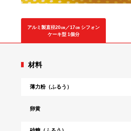
アルミ製直径20㎝／17㎝ シフォン
ケーキ型 1個分
材料
薄力粉（ふるう）
卵黄
砂糖（ふるう）