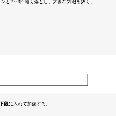
ンと2～3回軽く落とし、大きな気泡を抜く。
。
下段
に入れて加熱する。