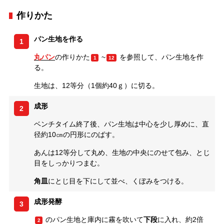
作りかた
パン生地を作る
1
丸パン
の作りかた
~
を参照して、パン生地を作
1
12
る。
生地は、12等分（1個約40ｇ）に切る。
成形
2
ベンチタイム終了後、パン生地は中心を少し厚めに、直
径約10㎝の円形にのばす。
あんは12等分して丸め、生地の中央にのせて包み、とじ
目をしっかりつまむ。
角皿
にとじ目を下にして並べ、くぼみをつける。
成形発酵
3
のパン生地と庫内に霧を吹いて
下段
に入れ、約2倍
2