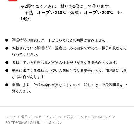
※2段で焼くときは、材料を2倍にして作ります。
予熱：
オーブン 210℃
・焼成：
オーブン 200℃ 9～
14分
。
調理時間の目安には、下ごしらえなどの時間は含みません。
掲載されている調理時間・温度は一応の目安ですので、様子を見ながら
行ってください。
掲載している料理写真と実物の仕上がりが異なる場合があります。
動画に出てくる機種はお使いの機種と異なる場合があり、加熱設定も異
なる場合があります。
機種により、仕様や操作が異なりますので、詳しくは、取扱説明書をご
覧ください。
トップ
電子レンジ/オーブンレンジ
石窯ドーム オリジナルレシピ
ER-TD7000 Web料理集
白あんパン