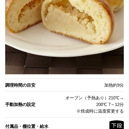
調理時間の目安
加熱約9分
オーブン（予熱あり）210℃→
手動加熱の設定
200℃ 7～12分
※焼成時に温度変更する
付属品・棚位置・給水