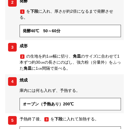
発酵
2
を
下段
に入れ、厚さが約2倍になるまで発酵させ
1
る。
発酵40℃ 50～60分
成形
3
の生地を約1㎝幅に切り、
角皿
のサイズに合わせて1
2
本ずつ約30㎝の長さにのばし、強力粉（分量外）をふっ
た
角皿
に1㎝間隔で並べる。
焼成
4
庫内には何も入れず、予熱する。
オーブン（予熱あり）200℃
予熱終了後、
を
下段
に入れて加熱する。
3
5