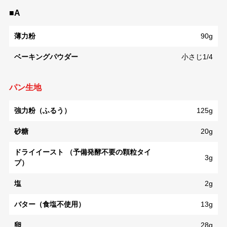
■A
薄力粉
90g
ベーキングパウダー
小さじ1/4
パン生地
強力粉（ふるう）
125g
砂糖
20g
ドライイースト （予備発酵不要の顆粒タイ
3g
プ）
塩
2g
バター（食塩不使用）
13g
卵
28g