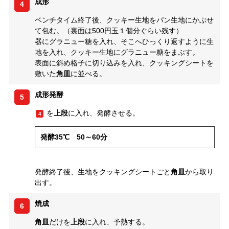
成形
4
ベンチタイム終了後、クッキー生地をパン生地にかぶせ
て包む。（裏面は500円玉１個分ぐらい残す）
器にグラニュー糖を入れ、そこへひっくり返すように生
地を入れ、クッキー生地にグラニュー糖をまぶす。
表面に斜め格子に切り込みを入れ、クッキングシートを
敷いた
角皿
に並べる。
成形発酵
5
を
上段
に入れ、発酵させる。
4
発酵35℃ 50～60分
発酵終了後、生地をクッキングシートごと
角皿
から取り
出す。
焼成
6
角皿
だけを
上段
に入れ、予熱する。