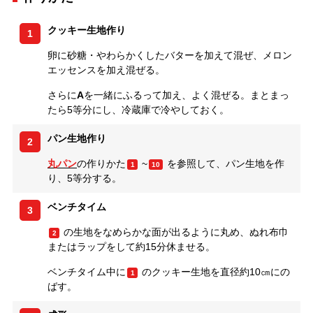
クッキー生地作り
1
卵に砂糖・やわらかくしたバターを加えて混ぜ、メロン
エッセンスを加え混ぜる。
さらに
A
を一緒にふるって加え、よく混ぜる。まとまっ
たら5等分にし、冷蔵庫で冷やしておく。
パン生地作り
2
丸パン
の作りかた
~
を参照して、パン生地を作
1
10
り、5等分する。
ベンチタイム
3
の生地をなめらかな面が出るように丸め、ぬれ布巾
2
またはラップをして約15分休ませる。
ベンチタイム中に
のクッキー生地を直径約10㎝にの
1
ばす。