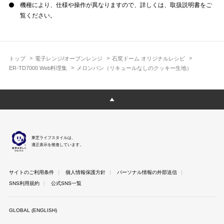
機種により、仕様や操作が異なりますので、詳しくは、取扱説明書をご
覧ください。
トップ
電子レンジ/オーブンレンジ
石窯ドーム オリジナルレシピ
ER-TD7000 Web料理集
メロンパン（リキュールなしのクッキー生地）
東芝ライフスタイルは、
適正表示を推進しています。
サイトのご利用条件
個人情報保護方針
パーソナル情報の外部送信
SNS利用規約
公式SNS一覧
GLOBAL (ENGLISH)