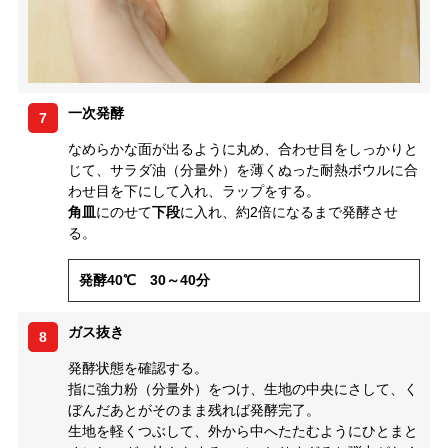
一次発酵
7
なめらかな面が出るように丸め、合わせ目をしっかりと
じて、サラダ油（分量外）を薄くぬった耐熱ボウルに合
わせ目を下にして入れ、ラップをする。
角皿
にのせて
下段
に入れ、約2倍になるまで発酵させ
る。
発酵40℃ 30～40分
ガス抜き
8
発酵状態を確認する。
指に強力粉（分量外）をつけ、生地の中央にさして、く
ぼんだあとがそのまま残れば発酵完了。
生地を軽くつぶして、外から中へたたむようにひとまと