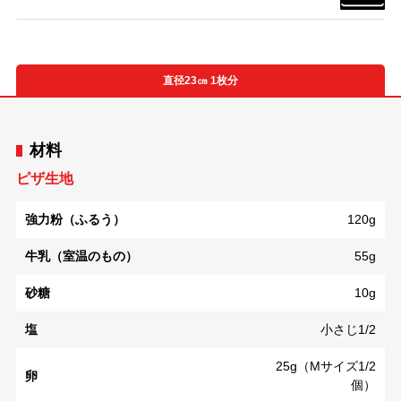
直径23㎝ 1枚分
材料
ピザ生地
強力粉（ふるう）
120g
牛乳（室温のもの）
55g
砂糖
10g
塩
小さじ1/2
25g（Mサイズ1/2
卵
個）