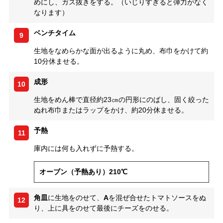
めにし、ガス抜きをする。（いじりすぎると弾力がなく
なります）
ベンチタイム
9
生地をなめらかな面が出るように丸め、布巾をかけて約
10分休ませる。
成形
10
生地をめん棒で直径約23㎝の円形にのばし、固く絞った
ぬれ布巾またはラップをかけ、約20分休ませる。
予熱
11
庫内には何も入れずに予熱する。
オーブン（予熱あり）210℃
角皿
に生地をのせて、
A
を混ぜ合せたトマトソースをぬ
12
り、上に具をのせて最後にチーズをのせる。