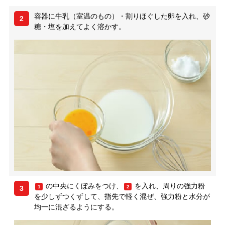
容器に牛乳（室温のもの）・割りほぐした卵を入れ、砂
2
糖・塩を加えてよく溶かす。
の中央にくぼみをつけ、
を入れ、周りの強力粉
1
2
3
を少しずつくずして、指先で軽く混ぜ、強力粉と水分が
均一に混ざるようにする。