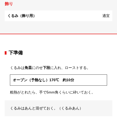
飾り
くるみ（飾り用）
適宜
下準備
くるみは
角皿
にのせ
下段
に入れ、ローストする。
オーブン（予熱なし）170℃ 約10分
粗熱がとれたら、手で5mm角くらいに砕いておく。
くるみはあんと混ぜておく。（くるみあん）