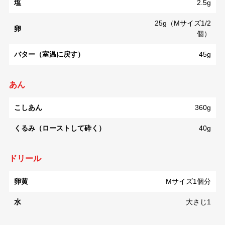
塩
2.5g
25g（Mサイズ1/2
卵
個）
バター（室温に戻す）
45g
あん
こしあん
360g
くるみ（ローストして砕く）
40g
ドリール
卵黄
Mサイズ1個分
水
大さじ1