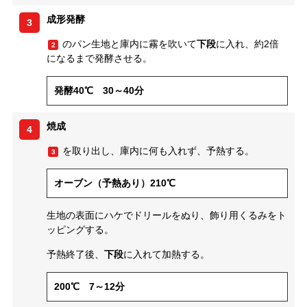
成形発酵
3
のパン生地と庫内に霧を吹いて
下段
に入れ、約2倍
2
になるまで発酵させる。
発酵40℃ 30～40分
焼成
4
を取り出し、庫内に何も入れず、予熱する。
3
オーブン（予熱あり）210℃
生地の表面にハケでドリールをぬり、飾り用くるみをト
ッピングする。
予熱終了後、
下段
に入れて加熱する。
200℃ 7～12分