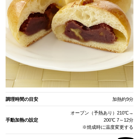
調理時間の目安
加熱約9分
オーブン（予熱あり）210℃→
手動加熱の設定
200℃ 7～12分
※焼成時に温度変更する