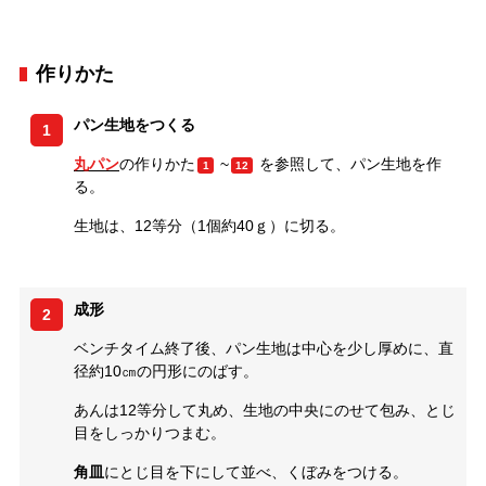
作りかた
パン生地をつくる
1
丸パン
の作りかた
~
を参照して、パン生地を作
1
12
る。
生地は、12等分（1個約40ｇ）に切る。
成形
2
ベンチタイム終了後、パン生地は中心を少し厚めに、直
径約10㎝の円形にのばす。
あんは12等分して丸め、生地の中央にのせて包み、とじ
目をしっかりつまむ。
角皿
にとじ目を下にして並べ、くぼみをつける。