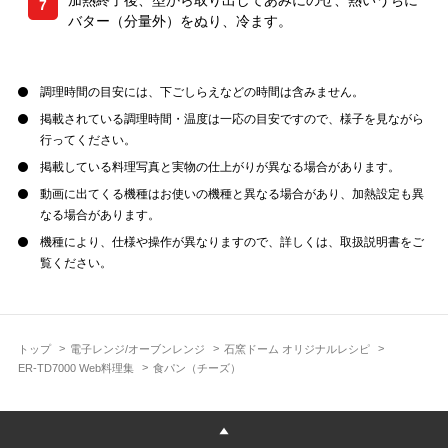
加熱終了後、型から取り出してあみにのせ、熱いうちに
7
バター（分量外）をぬり、冷ます。
調理時間の目安には、下ごしらえなどの時間は含みません。
掲載されている調理時間・温度は一応の目安ですので、様子を見ながら
行ってください。
掲載している料理写真と実物の仕上がりが異なる場合があります。
動画に出てくる機種はお使いの機種と異なる場合があり、加熱設定も異
なる場合があります。
機種により、仕様や操作が異なりますので、詳しくは、取扱説明書をご
覧ください。
トップ
電子レンジ/オーブンレンジ
石窯ドーム オリジナルレシピ
ER-TD7000 Web料理集
食パン（チーズ）