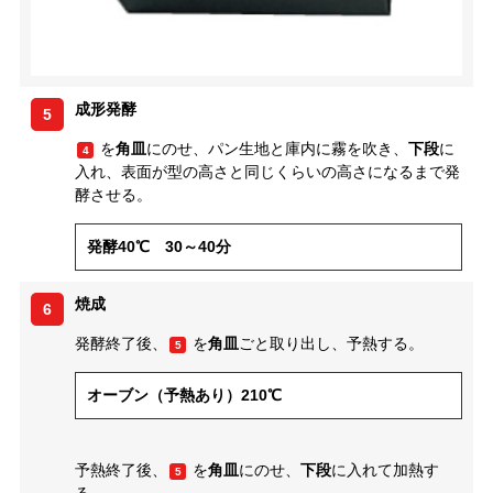
成形発酵
5
を
角皿
にのせ、パン生地と庫内に霧を吹き、
下段
に
4
入れ、表面が型の高さと同じくらいの高さになるまで発
酵させる。
発酵40℃ 30～40分
焼成
6
発酵終了後、
を
角皿
ごと取り出し、予熱する。
5
オーブン（予熱あり）210℃
予熱終了後、
を
角皿
にのせ、
下段
に入れて加熱す
5