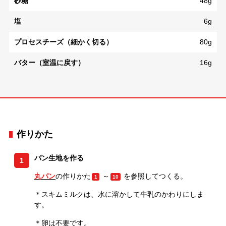
砂糖
48g
塩
6g
プロセスチーズ（細かく切る）
80g
バター（室温に戻す）
16g
作りかた
パン生地を作る
1
丸パン
の作りかた
～
を参照してつくる。
1
10
＊スキムミルクは、水に溶かして牛乳のかわりにしま
す。
＊卵は不要です。