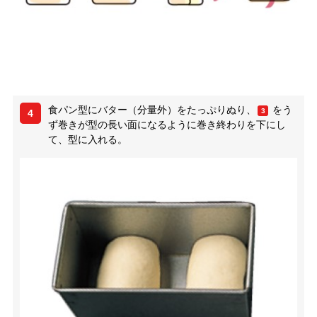
食パン型にバター（分量外）をたっぷりぬり、
をう
3
4
ず巻きが型の長い面になるように巻き終わりを下にし
て、型に入れる。