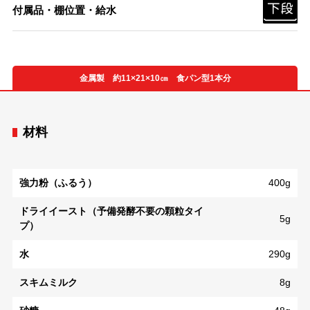
付属品・棚位置・給水
金属製 約11×21×10㎝ 食パン型1本分
材料
強力粉（ふるう）
400g
ドライイースト（予備発酵不要の顆粒タイ
5g
プ）
水
290g
スキムミルク
8g