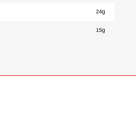
24g
）
15g