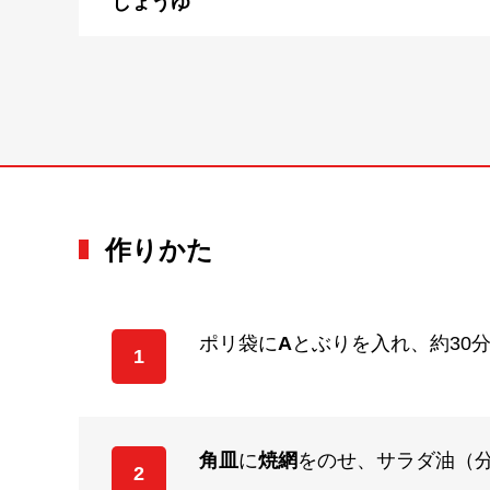
しょうゆ
作りかた
ポリ袋に
A
とぶりを入れ、約30
1
角皿
に
焼網
をのせ、サラダ油（
2