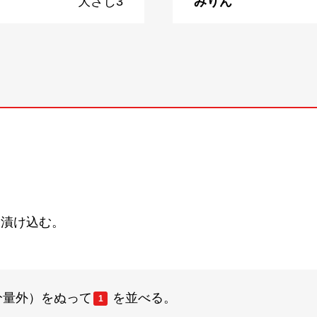
大さじ3
みりん
分漬け込む。
分量外）をぬって
を並べる。
1