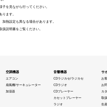
様子を見ながら行ってください。
あります。
、加熱設定も異なる場合があります。
取扱説明書をご覧ください。
空調機器
音響機器
サ
エアコン
CDラジカセ/ラジカセ
お
扇風機/サーキュレーター
CDラジオ
お
加湿器
CDプレーヤー
カ
カセットプレーヤー
取
ラジオ
生