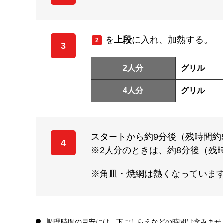
を
上段
に入れ、加熱する。
2
3
2人分
グリル
4人分
グリル
スタートから約9分後（残時間約
4
※2人分のときは、約8分後（残
※角皿・焼網は熱くなっていま
調理時間の目安には、下ごしらえなどの時間は含みませ