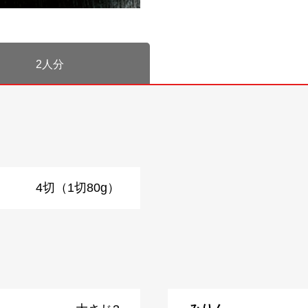
2人分
4切（1切80g）