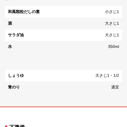
和風顆粒だしの素
小さじ1
酒
大さじ1
サラダ油
大さじ1
水
350ml
しょうゆ
大さじ1・1/2
青のり
適宜