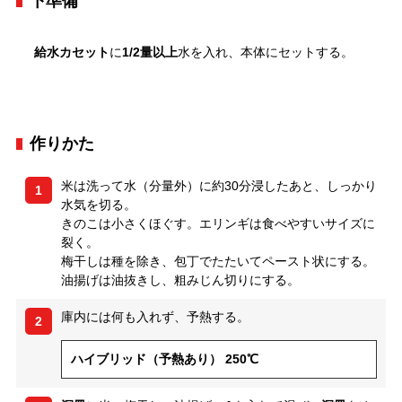
下準備
給水カセット
に
1/2量以上
水を入れ、本体にセットする。
作りかた
米は洗って水（分量外）に約30分浸したあと、しっかり
1
水気を切る。
きのこは小さくほぐす。エリンギは食べやすいサイズに
裂く。
梅干しは種を除き、包丁でたたいてペースト状にする。
油揚げは油抜きし、粗みじん切りにする。
庫内には何も入れず、予熱する。
2
ハイブリッド（予熱あり） 250℃