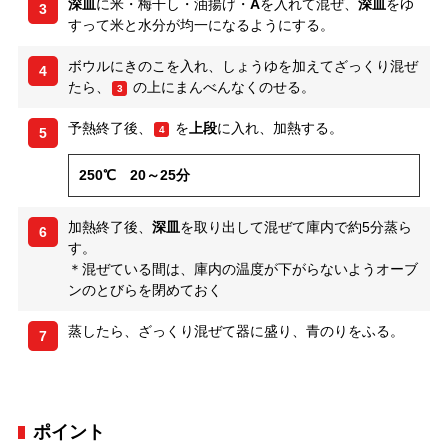
深皿
に米・梅干し・油揚げ・
A
を入れて混ぜ、
深皿
をゆ
3
すって米と水分が均一になるようにする。
ボウルにきのこを入れ、しょうゆを加えてざっくり混ぜ
4
たら、
の上にまんべんなくのせる。
3
予熱終了後、
を
上段
に入れ、加熱する。
4
5
250℃ 20～25分
加熱終了後、
深皿
を取り出して混ぜて庫内で約5分蒸ら
6
す。
＊混ぜている間は、庫内の温度が下がらないようオーブ
ンのとびらを閉めておく
蒸したら、ざっくり混ぜて器に盛り、青のりをふる。
7
ポイント