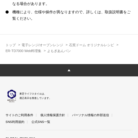
なる場合があります。
機種により、仕様や操作が異なりますので、詳しくは、取扱説明書をご
覧ください。
トップ
電子レンジ/オーブンレンジ
石窯ドーム オリジナルレシピ
ER-TD7000 Web料理集
よもぎあんパン
東芝ライフスタイルは、
適正表示を推進しています。
サイトのご利用条件
個人情報保護方針
パーソナル情報の外部送信
SNS利用規約
公式SNS一覧