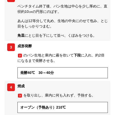
ベンチタイム終了後、パン生地は中心を少し厚めに、直
径約10㎝の円形にのばす。
あんは12等分して丸め、生地の中央にのせて包み、とじ
目をしっかりつまむ。
角皿
にとじ目を下にして並べ、くぼみをつける。
成形発酵
3
のパン生地と庫内に霧を吹いて
下段
に入れ、約2倍
2
になるまで発酵させる。
発酵40℃ 30～40分
焼成
4
を取り出し、庫内に何も入れず、予熱する。
3
オーブン（予熱あり）210℃