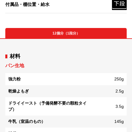
付属品・棚位置・給水
12個分（1段分）
材料
パン生地
強力粉
250g
乾燥よもぎ
2.5g
ドライイースト（予備発酵不要の顆粒タイ
3.5g
プ）
牛乳（室温のもの）
145g