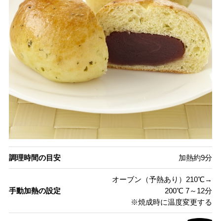
調理時間の目安
加熱約9分
オーブン（予熱あり）210℃→
手動加熱の設定
200℃ 7～12分
※焼成時に温度変更する