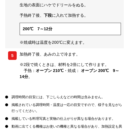
生地の表面にハケでドリールをぬる。
予熱終了後、
下段
に入れて加熱する。
200℃ 7～12分
※焼成時は温度を200℃に変えます。
加熱終了後、あみの上で冷ます。
5
※2段で焼くときは、材料を2倍にして作ります。
予熱：
オーブン 210℃
・焼成：
オーブン 200℃ 9～
14分
。
調理時間の目安には、下ごしらえなどの時間は含みません。
掲載されている調理時間・温度は一応の目安ですので、様子を見ながら
行ってください。
掲載している料理写真と実物の仕上がりが異なる場合があります。
動画に出てくる機種はお使いの機種と異なる場合があり、加熱設定も異