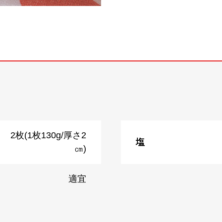
2枚(1枚130g/厚さ2
塩
㎝)
適宜