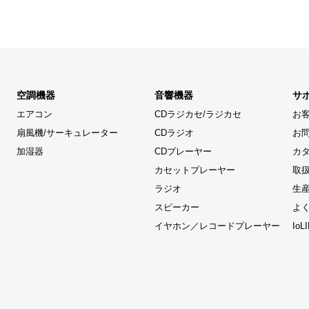
空調機器
音響機器
サ
エアコン
CDラジカセ/ラジカセ
お
扇風機/サーキュレーター
CDラジオ
お
加湿器
CDプレーヤー
カ
カセットプレーヤー
取
ラジオ
生
スピーカー
よ
イヤホン／レコードプレーヤー
Io