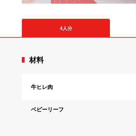
4人分
材料
牛ヒレ肉
ベビーリーフ