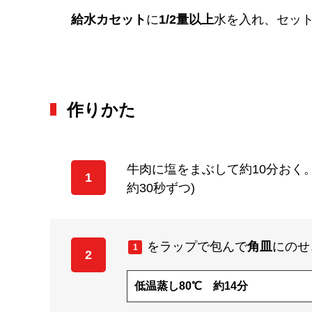
給水カセット
に
1/2量以上
水を入れ、セッ
作りかた
牛肉に塩をまぶして約10分おく
1
約30秒ずつ)
をラップで包んで
角皿
にのせ
1
2
低温蒸し80℃ 約14分