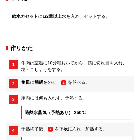
給水カセット
に
1/2量以上
水を入れ、セットする。
作りかた
牛肉は室温に10分程おいてから、筋に切れ目を入れ、
1
塩・こしょうをする。
角皿
に
焼網
をのせ、
を並べる。
1
2
庫内には何も入れず、予熱する。
3
過熱水蒸気（予熱あり） 250℃
予熱終了後、
を
下段
に入れ、加熱する。
2
4