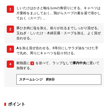
しいたけはかさと軸を1cmの角切りにする。キャベツは
1
片栗粉をまぶしておく。鶏がらスープの素を湯で溶かし
ておく（スープ）。
豚ひき肉に塩を加え、粘りが出るまでしっかり混ぜる。
2
玉ねぎ・しいたけ・木綿豆腐・スープを加え、よく混ぜ
合わせる。
A
を加え混ぜ合わせる。8等分にしサラダ油をつけた手
3
で丸め、周りにキャベツを貼り付ける。
耐熱皿に
を並べて、ラップなしで
庫内中央
に置いて
3
4
加熱する。
スチームレンジ 約8分
ポイント