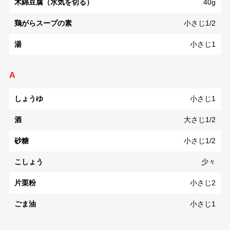
木綿豆腐（水気を切る）
40g
鶏がらスープの素
小さじ1/2
湯
小さじ1
A
しょうゆ
小さじ1
酒
大さじ1/2
砂糖
小さじ1/2
こしょう
少々
片栗粉
小さじ2
ごま油
小さじ1