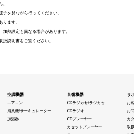
ん。
様子を見ながら行ってください。
あります。
、加熱設定も異なる場合があります。
取扱説明書をご覧ください。
空調機器
音響機器
サ
エアコン
CDラジカセ/ラジカセ
お
扇風機/サーキュレーター
CDラジオ
お
加湿器
CDプレーヤー
カ
カセットプレーヤー
取