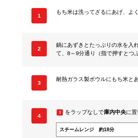
もち米は洗ってざるにあげ、よ
1
鍋にあずきとたっぷりの水を入
2
て、8～9分通り（指で押すとつ
耐熱ガラス製ボウルにもち米と
3
をラップなしで
庫内中央
に置
3
4
スチームレンジ 約18分