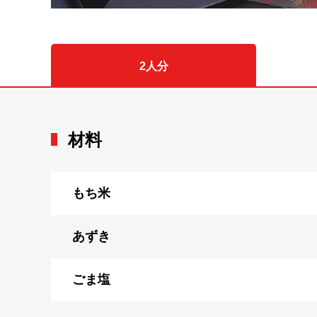
2人分
材料
もち米
あずき
ごま塩