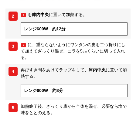
を
庫内中央
に置いて加熱する。
1
2
レンジ600W 約12分
に、重ならないようにワンタンの皮を二つ折りにし
2
3
て加えてざっくり混ぜ、ニラを5㎝くらいに切って入れ
る。
再びすき間をあけてラップをして、
庫内中央
に置いて加
4
熱する。
レンジ600W 約3分
加熱終了後、ざっくり底から全体を混ぜ、必要なら塩で
5
味をととのえる。