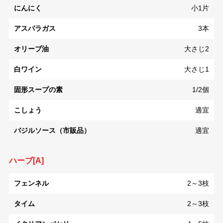
にんにく
小1片
アスパラガス
3本
オリーブ油
大さじ2
白ワイン
大さじ1
固形スープの素
1/2個
こしょう
適宜
バジルソース（市販品）
適宜
ハーブ[A]
フェンネル
2～3枝
タイム
2～3枝