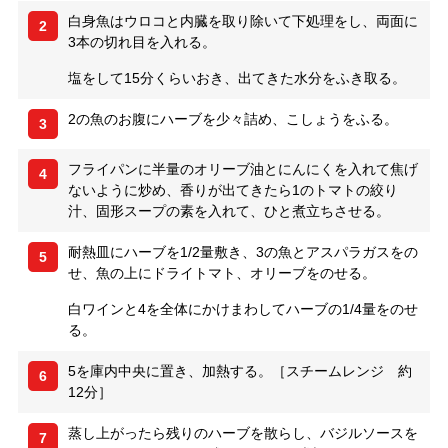
白身魚はウロコと内臓を取り除いて下処理をし、両面に
2
3本の切れ目を入れる。
塩をして15分くらいおき、出てきた水分をふき取る。
2の魚のお腹にハーブを少々詰め、こしょうをふる。
3
フライパンに半量のオリーブ油とにんにくを入れて焦げ
4
ないように炒め、香りが出てきたら1のトマトの絞り
汁、固形スープの素を入れて、ひと煮立ちさせる。
耐熱皿にハーブを1/2量敷き、3の魚とアスパラガスをの
5
せ、魚の上にドライトマト、オリーブをのせる。
白ワインと4を全体にかけまわしてハーブの1/4量をのせ
る。
5を庫内中央に置き、加熱する。［スチームレンジ 約
6
12分］
蒸し上がったら残りのハーブを散らし、バジルソースを
7