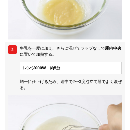
牛乳を一度に加え、さらに混ぜてラップなしで
庫内中央
2
に置いて加熱する。
レンジ600W 約5分
均一に仕上げるため、途中で2〜3度泡立て器でよく混ぜ
る。