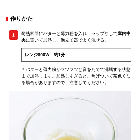
作りかた
耐熱容器にバターと薄力粉を入れ、ラップなしで
庫内中
1
央
に置いて加熱し、泡立て器でよく混ぜる。
レンジ600W 約1分
＊バターと薄力粉がフツフツと音をたてて沸騰する状態
まで加熱します。加熱しすぎると、焦げついて茶色くな
る場合がありますので、注意してください。