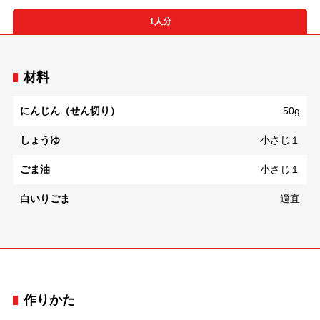
1人分
材料
にんじん（せん切り）
50g
しょうゆ
小さじ１
ごま油
小さじ１
白いりごま
適宜
作りかた