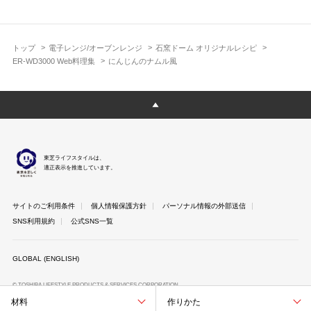
トップ
電子レンジ/オーブンレンジ
石窯ドーム オリジナルレシピ
ER-WD3000 Web料理集
にんじんのナムル風
東芝ライフスタイルは、
適正表示を推進しています。
サイトのご利用条件
個人情報保護方針
パーソナル情報の外部送信
SNS利用規約
公式SNS一覧
GLOBAL (ENGLISH)
© TOSHIBA LIFESTYLE PRODUCTS & SERVICES CORPORATION
材料
作りかた