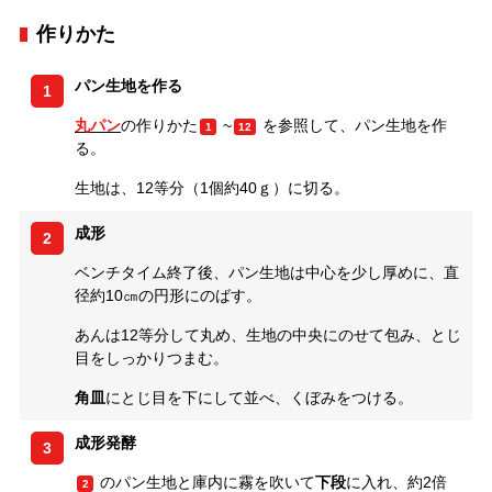
作りかた
パン生地を作る
1
丸パン
の作りかた
~
を参照して、パン生地を作
1
12
る。
生地は、12等分（1個約40ｇ）に切る。
成形
2
ベンチタイム終了後、パン生地は中心を少し厚めに、直
径約10㎝の円形にのばす。
あんは12等分して丸め、生地の中央にのせて包み、とじ
目をしっかりつまむ。
角皿
にとじ目を下にして並べ、くぼみをつける。
成形発酵
3
のパン生地と庫内に霧を吹いて
下段
に入れ、約2倍
2