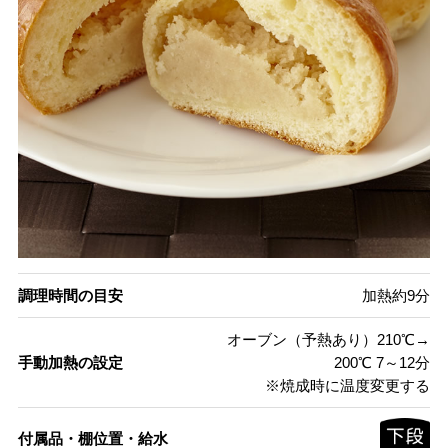
調理時間の目安
加熱約9分
オーブン（予熱あり）210℃→
手動加熱の設定
200℃ 7～12分
※焼成時に温度変更する
付属品・棚位置・給水