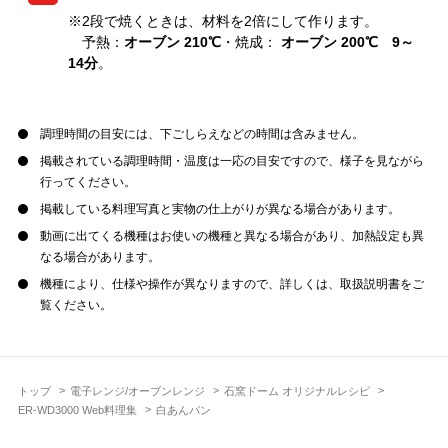
※2段で焼くときは、材料を2倍にして作ります。
予熱：
オーブン 210℃
・焼成：
オーブン 200℃ 9～
14分
。
調理時間の目安には、下ごしらえなどの時間は含みません。
掲載されている調理時間・温度は一応の目安ですので、様子を見ながら
行ってください。
掲載している料理写真と実物の仕上がりが異なる場合があります。
動画に出てくる機種はお使いの機種と異なる場合があり、加熱設定も異
なる場合があります。
機種により、仕様や操作が異なりますので、詳しくは、取扱説明書をご
覧ください。
トップ
電子レンジ/オーブンレンジ
石窯ドーム オリジナルレシピ
ER-WD3000 Web料理集
白あんパン