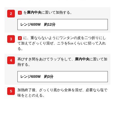
を
庫内中央
に置いて加熱する。
1
2
レンジ600W 約12分
に、重ならないようにワンタンの皮を二つ折りにし
2
3
て加えてざっくり混ぜ、ニラを5㎝くらいに切って入れ
る。
再びすき間をあけてラップをして、
庫内中央
に置いて加
4
熱する。
レンジ600W 約3分
加熱終了後、ざっくり底から全体を混ぜ、必要なら塩で
5
味をととのえる。