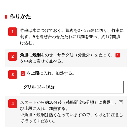
作りかた
竹串は水につけておく。鶏肉を2～3㎝角に切り、竹串に
1
刺す。
A
を混ぜ合わせたたれに鶏肉を並べ、約1時間漬
け込む。
角皿
に
焼網
をのせ、サラダ油（分量外）をぬって、
1
2
を中央に寄せて並べる。
を
上段
に入れ、加熱する。
2
3
グリル 13～18分
スタートから約10分後（残時間 約5分頃）に裏返し、再
4
び
上段
に入れ、加熱する。
※角皿・焼網は熱くなっていますので、やけどに注意し
て行ってください。