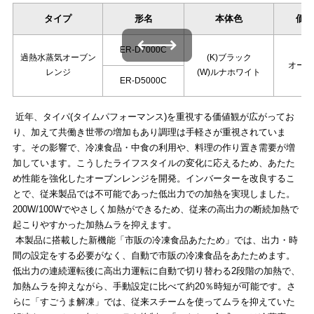
タイプ
形名
本体色
価格
左右にスワイプできます
ER-D7000C
過熱水蒸気オーブン
(K)ブラック
オープ
レンジ
(W)ルナホワイト
ER-D5000C
近年、タイパ(タイムパフォーマンス)を重視する価値観が広がってお
り、加えて共働き世帯の増加もあり調理は手軽さが重視されていま
す。その影響で、冷凍食品・中食の利用や、料理の作り置き需要が増
加しています。こうしたライフスタイルの変化に応えるため、あたた
め性能を強化したオーブンレンジを開発。インバーターを改良するこ
とで、従来製品では不可能であった低出力での加熱を実現しました。
200W/100Wでやさしく加熱ができるため、従来の高出力の断続加熱で
起こりやすかった加熱ムラを抑えます。
本製品に搭載した新機能「市販の冷凍食品あたため」では、出力・時
間の設定をする必要がなく、自動で市販の冷凍食品をあたためます。
低出力の連続運転後に高出力運転に自動で切り替わる2段階の加熱で、
加熱ムラを抑えながら、手動設定に比べて約20％時短が可能です。さ
らに「すごうま解凍」では、従来スチームを使ってムラを抑えていた