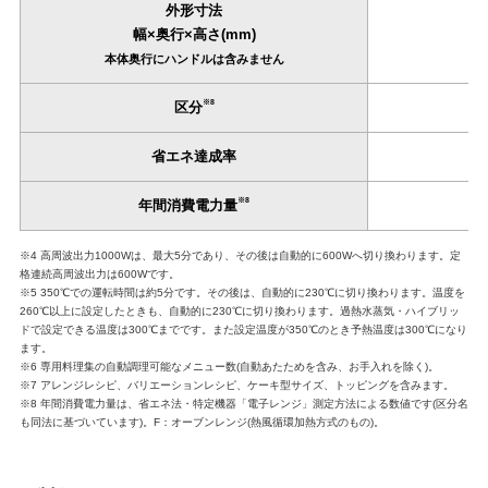
外形寸法
幅×奥行×高さ(mm)
本体奥行にハンドルは含みません
※8
区分
省エネ達成率
※8
年間消費電力量
※4 高周波出力1000Wは、最大5分であり、その後は自動的に600Wへ切り換わります。定
格連続高周波出力は600Wです。
※5 350℃での運転時間は約5分です。その後は、自動的に230℃に切り換わります。温度を
260℃以上に設定したときも、自動的に230℃に切り換わります。過熱水蒸気・ハイブリッ
ドで設定できる温度は300℃までです。また設定温度が350℃のとき予熱温度は300℃になり
ます。
※6 専用料理集の自動調理可能なメニュー数(自動あたためを含み、お手入れを除く)。
※7 アレンジレシピ、バリエーションレシピ、ケーキ型サイズ、トッピングを含みます。
※8 年間消費電力量は、省エネ法・特定機器「電子レンジ」測定方法による数値です(区分名
も同法に基づいています)。F：オーブンレンジ(熱風循環加熱方式のもの)。