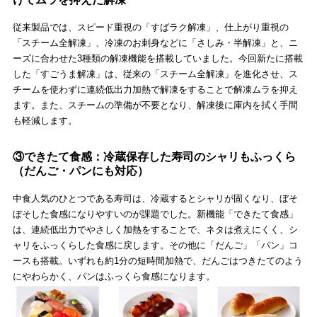
従来製品では、スピード重視の「すばラク解凍」、仕上がり重視の
「スチーム全解凍」、冷凍のお刺身などに「さしみ・半解凍」と、ニ
ーズに合わせた3種類の解凍機能を搭載していました。今回新たに搭載
した「すごうま解凍」は、従来の「スチーム全解凍」を進化させ、ス
チームを使わずに連続低出力加熱で解凍をすることで解凍ムラを抑え
ます。また、スチームの準備が不要となり、解凍後に庫内を拭く手間
も軽減します。
③できたて食感：冷蔵保存した寿司のシャリもふっくら
（だんご・パンにも対応）
中食人気のひとつである寿司は、冷蔵するとシャリが固くなり、ぼそ
ぼそした食感になりやすいのが課題でした。新機能「できたて食感」
は、連続低出力でやさしく加熱をすることで、ネタは煮えにくく、シ
ャリをふっくらした食感に戻します。その他に「だんご」「パン」コ
ースも搭載。いずれも約1分の短時間加熱で、だんごはつきたてのよう
にやわらかく、パンはふっくら食感になります。