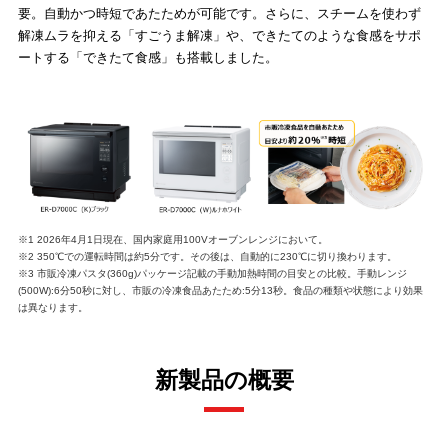
要。自動かつ時短であたためが可能です。さらに、スチームを使わず
解凍ムラを抑える「すごうま解凍」や、できたてのような食感をサポ
ートする「できたて食感」も搭載しました。
※1 2026年4月1日現在、国内家庭用100Vオーブンレンジにおいて。
※2 350℃での運転時間は約5分です。その後は、自動的に230℃に切り換わります。
※3 市販冷凍パスタ(360g)パッケージ記載の手動加熱時間の目安との比較。手動レンジ
(500W):6分50秒に対し、市販の冷凍食品あたため:5分13秒。食品の種類や状態により効果
は異なります。
新製品の概要