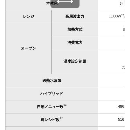
本体色
(Ｋ)
※4
レンジ
高周波出力
1,000W
/6
加熱方式
熱風
消費電力
オーブン
温度設定範囲
スチー
過熱水蒸気
ハイブリッド
※6
自動メニュー数
496
※7
総レシピ数
516