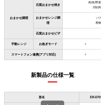
肉/魚/野菜/
石窯おまかせ焼き
2段(肉・
おまかせレンジ調
おまかせ調理
パスタ/
理
煮物･･
石窯おまかせピザ
手動レンジ
お急ぎモード
○
スマートフォン連携(アプリ対応)
○
新製品の仕様一覧
形名
ER-D7000
左右にスワイプできます