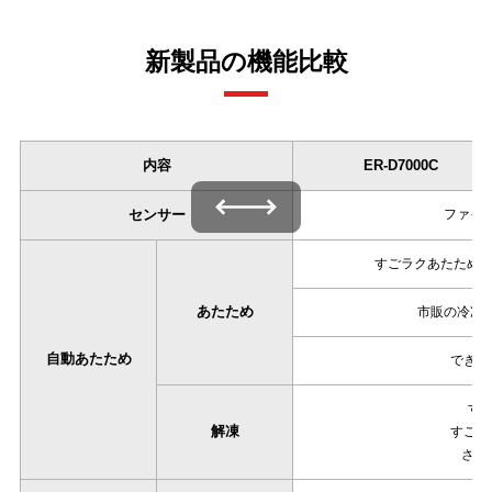
新製品の機能比較
内容
ER-D7000C
左右にスワイプできます
センサー
ファイン
すごラクあたため
※
あたため
市販の冷凍食
自動あたため
できたて
す
解凍
すごうま
さし