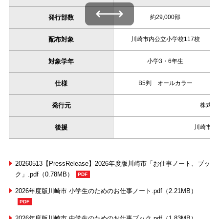
左右にスワイプできます
発行部数
約29,000部
配布対象
川崎市内公立小学校117校
対象学年
小学3・6年生
仕様
B5判 オールカラー
発行元
株式会
後援
川崎市教
20260513【PressRelease】2026年度版川崎市「お仕事ノート、ブッ
ク」.pdf（0.78MB）
2026年度版川崎市 小学生のためのお仕事ノート.pdf（2.21MB）
2026年度版川崎市 中学生のためのお仕事ブック.pdf（1.83MB）